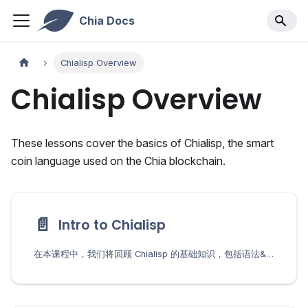
Chia Docs
Chialisp Overview
Chialisp Overview
These lessons cover the basics of Chialisp, the smart
coin language used on the Chia blockchain.
📄️
Intro to Chialisp
在本课程中，我们将回顾 Chialisp 的基础知识，包括语法& 结构、不等式和 if 语句，以及设置开发环境。