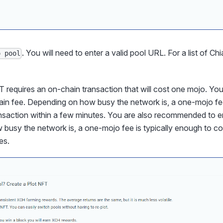
. You will need to enter a valid pool URL. For a list of Ch
o pool
FT requires an on-chain transaction that will cost one mojo. 
ain fee. Depending on how busy the network is, a one-mojo fee
nsaction within a few minutes. You are also recommended to en
busy the network is, a one-mojo fee is typically enough to co
es.