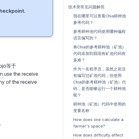
技术类常见问题解答
heckpoint
.
我在哪里可以查看Chia耕种池
参考代码？
参考耕种池代码使用哪种编程
语言编写的？
将Chia的参考耕种池（矿池）
代码添加到我现有矿池代码有
多难？
jo等于
作为一名程序员，虽然之前没
 use the receive
有编写过矿池代码，但使用
y of the receive
Chia的参考耕种池（矿池）代
码，是否能够运行一个耕种池
呢？
耕种池（矿池）代码中使用的
变量名称
How does one calculate a
。
farmer's space?
How does difficulty affect