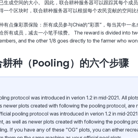
已生成空间的大小。 因此，联合耕种服务器可以跟踪其每个成
得一个区块时，联合耕种服务器可以根据每个农民贡献的空间比
种有点像彩票保险：所有成员参与Chia的“彩票”，每当其中一
，减去一小笔手续费。 The reward is divided into two tranc
mbers, and the other 1/8 goes directly to the farmer who won 
合耕种（Pooling）的六个步骤
oling protocol was introduced in verion 1.2 in mid-2021. All plot
as newer plots created with following the pooling protocol, are no
ficial pooling protocol was introduced in verion 1.2 in mid-2021.
nt, as well as newer plots created with following the pooling pr
oling. If you have any of these "OG" plots, you can either recre
m them on the same machine as your official pool plots.