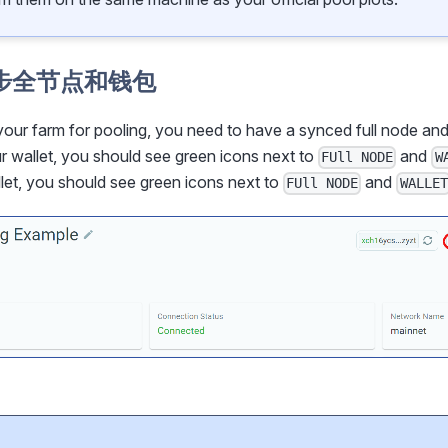
步全节点和钱包
 your farm for pooling, you need to have a synced full node and 
ur wallet, you should see green icons next to
and
FUll NODE
W
let, you should see green icons next to
and
FUll NODE
WALLET