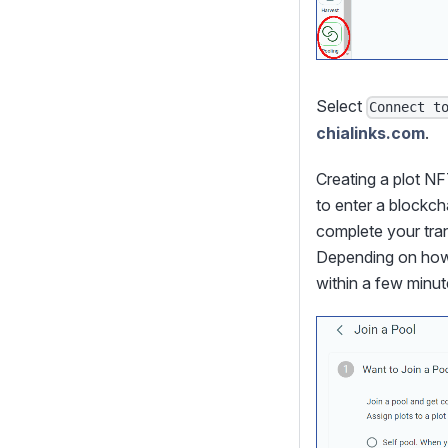
Select
Connect t
chialinks.com
.
Creating a plot N
to enter a blockch
complete your tra
Depending on how 
within a few minut