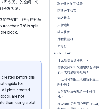
员（即农民）的空间，每
联合耕种池手续费
例分发奖励。
区块链手续费
无效状态
名成员中奖时，联合耕种获
支付地址
hes: 7/8 is split
the block.
独自耕种
远程收割机
命令行
Pooling FAQ
什么是联合耕种农田？
需要支付XCH来创建联合耕种
农田或切换耕种池吗？
s created before this
可以同时在旧土地和新地块上
t eligible for
耕种吗？
 All plots created
如何新地块分配给一个耕种
otocol, are not
池？
ate them using a plot
在Chia的图形用户界面（GUI）
和命令行界面（CLI）中，