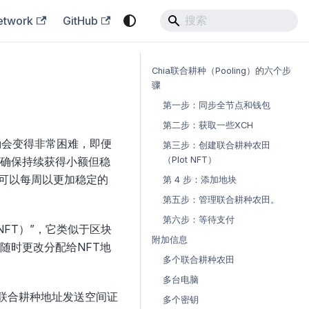
etwork
GitHub
Chia联合耕种（Pooling）的六个步
骤
第一步：同步全节点和钱包
第二步：获取一些XCH
区块奖励会变得非常困难，即便
第三步：创建联合耕种农田
（Plot NFT）
以确保持续获得小额但稳
种可以每周以更加稳定的
第 4 步：添加地块
第五步：管理联合耕种农田。
第六步：等待支付
t NFT）”，它类似于区块
附加信息
随时更改分配给NFT地
多个联合耕种农田
多台电脑
该联合耕种地址发送空间证
多个密钥