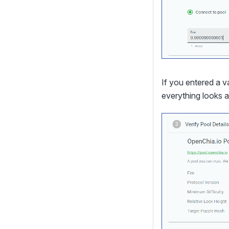
If you entered a va
everything looks a