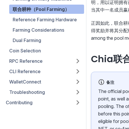
明，用以证明拥有
联合耕种（Pool Farming）
当其中一名成员赢
Reference Farming Hardware
正因如此，联合耕
Farming Considerations
得奖励并将其分配给所有成员
among the pool me
Dual Farming
Coin Selection
Chia联
RPC Reference
CLI Reference
WalletConnect
备注
The official po
Troubleshooting
point, as well 
Contributing
pooling. The of
before this poi
eligible for po
NFT, or co-far