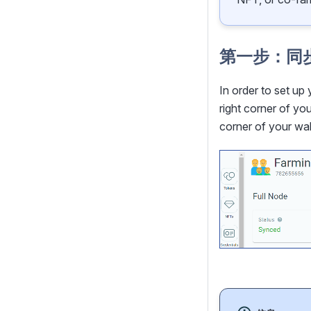
第一步：同
In order to set up
right corner of yo
corner of your wal