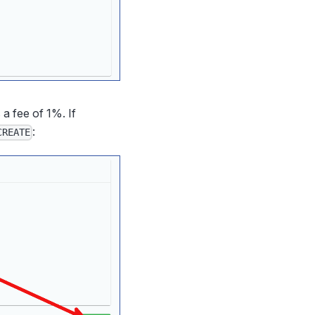
 a fee of 1%. If
:
CREATE