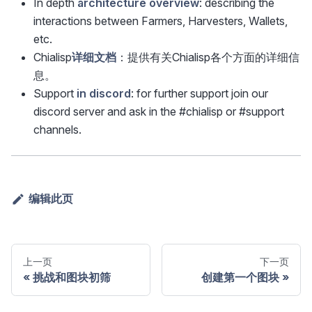
In depth
architecture overview
: describing the
interactions between Farmers, Harvesters, Wallets,
etc.
Chialisp
详细文档
：提供有关Chialisp各个方面的详细信
息。
Support
in discord
: for further support join our
discord server and ask in the #chialisp or #support
channels.
编辑此页
上一页
下一页
挑战和图块初筛
创建第一个图块