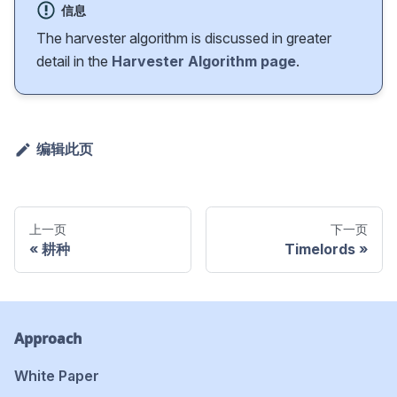
信息
The harvester algorithm is discussed in greater
detail in the
Harvester Algorithm page
.
编辑此页
上一页
下一页
耕种
Timelords
Approach
White Paper